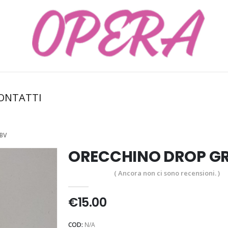
ONTATTI
BV
ORECCHINO DROP G
( Ancora non ci sono recensioni. )
0
Di 5
€
15.00
COD:
N/A