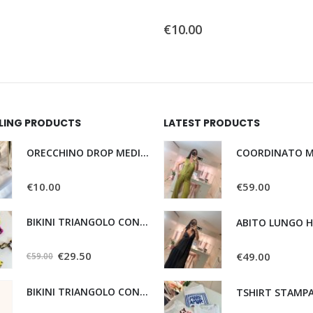
0
Su 5
€
10.00
LLING PRODUCTS
LATEST PRODUCTS
ORECCHINO DROP MEDIO BV
COORDINATO M
0
Su 5
0
Su 5
€
10.00
€
59.00
BIKINI TRIANGOLO CON SLIP REGOLABILE LEO
ABITO LUNGO 
0
Su 5
0
Su 5
€
29.50
€
49.00
€
59.00
BIKINI TRIANGOLO CON SLIP FISSO MARRONE
TSHIRT STAMP