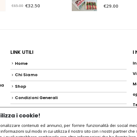
0
Su 5
0
Su 5
€
32.50
€
29.00
€
65.00
LINK UTILI
I
In
Home
Vi
Chi Siamo
M
ua
Shop
o
o
Condizioni Generali
T
lizza i cookie!
+
sonalizzare contenuti ed annunci, per fornire funzionalità dei social med
 informazioni sul modo in cui utilizza il nostro sito con i nostri partner che 