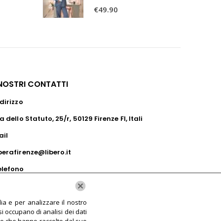
0
Su 5
€
49.90
 NOSTRI CONTATTI
dirizzo
a dello Statuto, 25/r, 50129 Firenze FI, Itali
ail
perafirenze@libero.it
elefono
39055285720
ia e per analizzare il nostro
si occupano di analisi dei dati