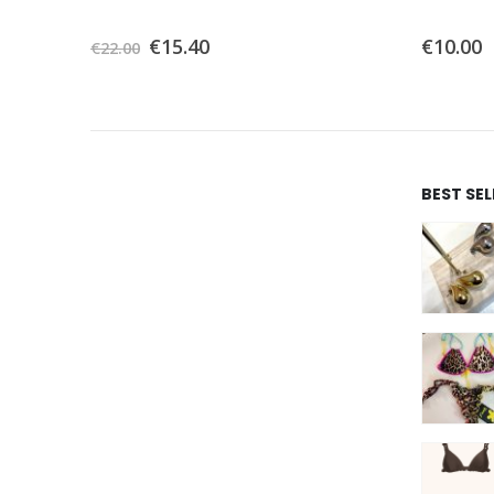
0
Su 5
0
Su 5
€
15.40
€
10.00
€
22.00
BEST SE