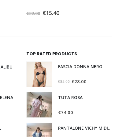
0
Su 5
0
Su 5
€
15.40
€
22.00
€
22.00
TOP RATED PRODUCTS
FASCIA DONNA NERO
ALIBU
0
Su 5
€
28.00
€
35.00
HELENA
TUTA ROSA
0
Su 5
€
74.00
A
PANTALONE VICHY MIDI BLU