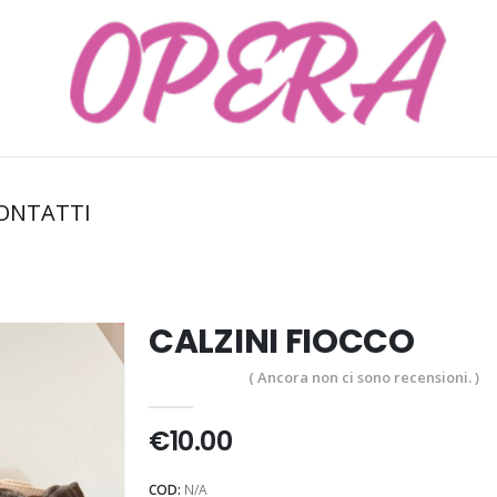
ONTATTI
CALZINI FIOCCO
( Ancora non ci sono recensioni. )
0
Di 5
€
10.00
COD:
N/A