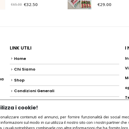
0
Su 5
0
Su 5
€
32.50
€
29.00
€
65.00
LINK UTILI
I
In
Home
Vi
Chi Siamo
M
ua
Shop
o
o
Condizioni Generali
T
lizza i cookie!
+
sonalizzare contenuti ed annunci, per fornire funzionalità dei social med
 informazioni sul modo in cui utilizza il nostro sito con i nostri partner che 
a, i quali potrebbero combinarle con altre informazioni che ha fornito lor