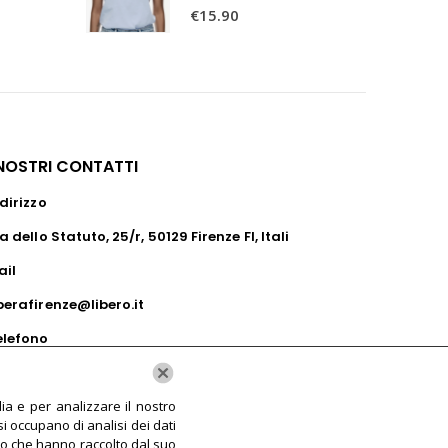
0
Su 5
€
15.90
 NOSTRI CONTATTI
dirizzo
a dello Statuto, 25/r, 50129 Firenze FI, Itali
ail
perafirenze@libero.it
elefono
39055285720
ia e per analizzare il nostro
si occupano di analisi dei dati
o o che hanno raccolto dal suo