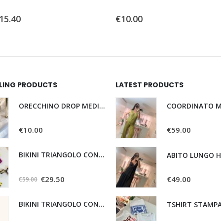
0
Su 5
15.40
€
10.00
LLING PRODUCTS
LATEST PRODUCTS
ORECCHINO DROP MEDIO BV
COORDINATO M
0
Su 5
0
Su 5
€
10.00
€
59.00
BIKINI TRIANGOLO CON SLIP REGOLABILE LEO
ABITO LUNGO 
0
Su 5
0
Su 5
€
29.50
€
49.00
€
59.00
BIKINI TRIANGOLO CON SLIP FISSO MARRONE
TSHIRT STAMP