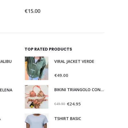
0
Su 5
0
Su 5
€
15.00
€
22.00
TOP RATED PRODUCTS
ALIBU
VIRAL JACKET VERDE
0
Su 5
€
49.00
BIKINI TRIANGOLO CON SLIP REGOLABILE
HELENA
0
Su 5
€
24.95
€
49.90
A
TSHIRT BASIC