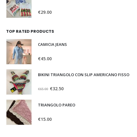
0
Su 5
€
29.00
TOP RATED PRODUCTS
CAMICIA JEANS
0
Su 5
€
45.00
BIKINI TRIANGOLO CON SLIP AMERICANO FISSO
0
Su 5
€
32.50
€
65.00
TRIANGOLO PAREO
0
Su 5
€
15.00