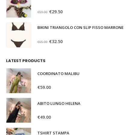
0
Su 5
€
29.50
€
59.00
BIKINI TRIANGOLO CON SLIP FISSO MARRONE
0
Su 5
€
32.50
€
65.00
LATEST PRODUCTS
COORDINATO MALIBU
0
Su 5
€
59.00
ABITO LUNGO HELENA
0
Su 5
€
49.00
TSHIRT STAMPA