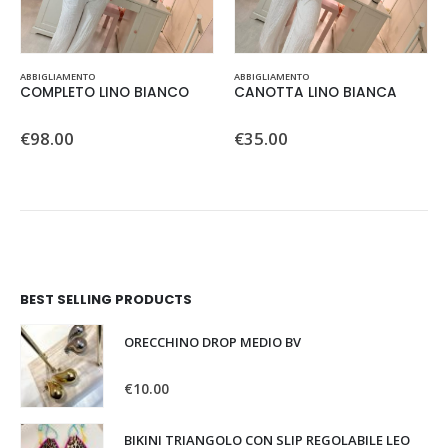
Questo prodotto ha più varianti. Le opzioni possono essere scelte nella pagina del prodotto
Questo prodotto ha più varianti. Le opzioni possono essere scelte nella pagina del prodotto
ABBIGLIAMENTO
ABBIGLIAMENTO
COMPLETO LINO BIANCO
CANOTTA LINO BIANCA
0
Su 5
0
Su 5
€
98.00
€
35.00
BEST SELLING PRODUCTS
ORECCHINO DROP MEDIO BV
0
Su 5
€
10.00
BIKINI TRIANGOLO CON SLIP REGOLABILE LEO