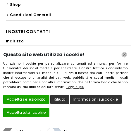
Shop
Condizioni Generali
I NOSTRI CONTATTI
Indirizzo
Via dello Statuto, 25/r, 50129 Firenze FI, Itali
Questo sito web utilizza i cookie!
Mail
Utilizziamo i cookie per personalizzare contenuti ed annunci, per fornire
funzionalità dei social media e per analizzare il nostro traffico. Condividiamo
operafirenze@libero.it
inoltre informazioni sul modo in cui utilizza il nostro sito con i nostri partner
che si occupano di analisi dei dati web, pubblicità e social media, i quali
Telefono
potrebbero combinarle con altre informazioni che ha fornito loro o che hanno
raccolto dal suo utilizzo dei loro servizi.
Leggi di più
+39055285720
Accetta selezionato
Rifiuta
Informazioni sui cookie
Accetta tutti i cookie
Creato da
Local Web – Agenzia Web Marketing Milano
Copyrights © 2021 OPERA | Tutti i diritti riservati.