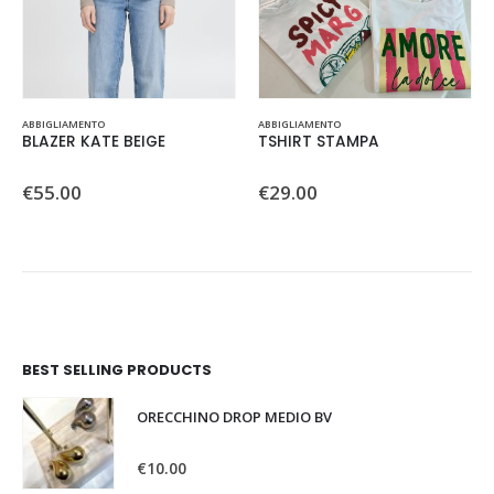
Questo prodotto ha più varianti. Le opzioni possono essere scelte nella pagina del prodotto
Questo prodotto ha più varianti. Le opzioni possono essere scelte nella pagina del prodotto
ABBIGLIAMENTO
ABBIGLIAMENTO
BLAZER KATE BEIGE
TSHIRT STAMPA
0
Su 5
0
Su 5
€
55.00
€
29.00
BEST SELLING PRODUCTS
ORECCHINO DROP MEDIO BV
0
Su 5
€
10.00