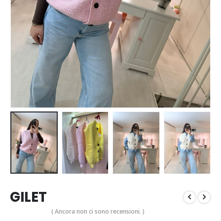
GILET
( Ancora non ci sono recensioni. )
0
Di 5