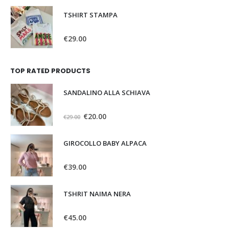
TSHIRT STAMPA
0
Su 5
€
29.00
TOP RATED PRODUCTS
SANDALINO ALLA SCHIAVA
0
Su 5
€
20.00
€
29.00
GIROCOLLO BABY ALPACA
0
Su 5
€
39.00
TSHRIT NAIMA NERA
0
Su 5
€
45.00