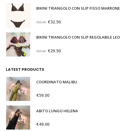
BIKINI TRIANGOLO CON SLIP FISSO MARRONE
0
Su 5
€
32.50
€
65.00
BIKINI TRIANGOLO CON SLIP REGOLABILE LEO
0
Su 5
€
29.50
€
59.00
LATEST PRODUCTS
COORDINATO MALIBU
0
Su 5
€
59.00
ABITO LUNGO HELENA
0
Su 5
€
49.00