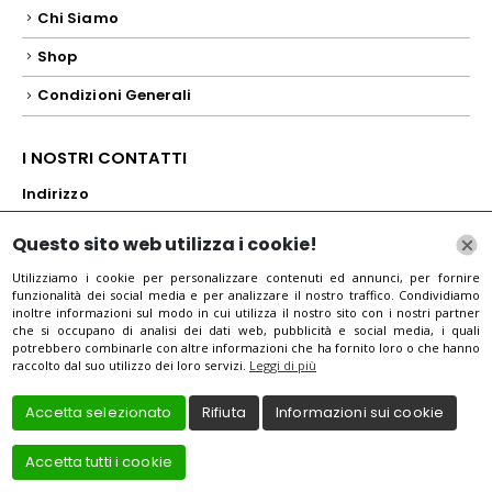
Chi Siamo
Shop
Condizioni Generali
I NOSTRI CONTATTI
Indirizzo
Via dello Statuto, 25/r, 50129 Firenze FI, Itali
Questo sito web utilizza i cookie!
Mail
Utilizziamo i cookie per personalizzare contenuti ed annunci, per fornire
funzionalità dei social media e per analizzare il nostro traffico. Condividiamo
operafirenze@libero.it
inoltre informazioni sul modo in cui utilizza il nostro sito con i nostri partner
che si occupano di analisi dei dati web, pubblicità e social media, i quali
Telefono
potrebbero combinarle con altre informazioni che ha fornito loro o che hanno
raccolto dal suo utilizzo dei loro servizi.
Leggi di più
+39055285720
Accetta selezionato
Rifiuta
Informazioni sui cookie
Accetta tutti i cookie