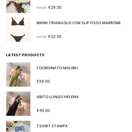
0
Su 5
€
29.50
€
59.00
BIKINI TRIANGOLO CON SLIP FISSO MARRONE
0
Su 5
€
32.50
€
65.00
LATEST PRODUCTS
COORDINATO MALIBU
0
Su 5
€
59.00
ABITO LUNGO HELENA
0
Su 5
€
49.00
TSHIRT STAMPA