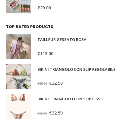
0
Su 5
€
29.00
TOP RATED PRODUCTS
TAILLEUR GESSATO ROSA
0
Su 5
€
113.00
BIKINI TRIANGOLO CON SLIP REGOLABILE
0
Su 5
€
32.50
€
65.00
BIKINI TRIANGOLO CON SLIP FISSO
0
Su 5
€
32.50
€
65.00