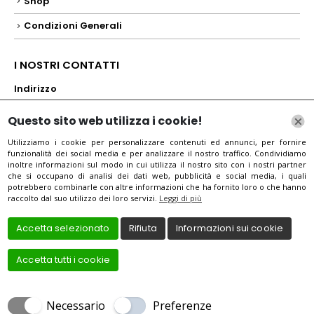
Shop
Condizioni Generali
I NOSTRI CONTATTI
Indirizzo
Via dello Statuto, 25/r, 50129 Firenze FI, Itali
Questo sito web utilizza i cookie!
Mail
Utilizziamo i cookie per personalizzare contenuti ed annunci, per fornire
funzionalità dei social media e per analizzare il nostro traffico. Condividiamo
operafirenze@libero.it
inoltre informazioni sul modo in cui utilizza il nostro sito con i nostri partner
che si occupano di analisi dei dati web, pubblicità e social media, i quali
Telefono
potrebbero combinarle con altre informazioni che ha fornito loro o che hanno
raccolto dal suo utilizzo dei loro servizi.
Leggi di più
+39055285720
Accetta selezionato
Rifiuta
Informazioni sui cookie
Accetta tutti i cookie
Creato da
Local Web – Agenzia Web Marketing Milano
Copyrights © 2021 OPERA | Tutti i diritti riservati.
Necessario
Preferenze