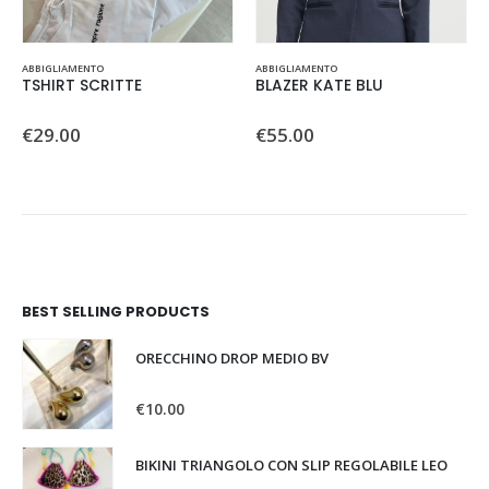
Questo prodotto ha più varianti. Le opzioni possono essere scelte nella pagina del prodotto
Questo prodotto ha più varianti. Le opzioni possono essere scelte nella pagina del prodotto
ABBIGLIAMENTO
ABBIGLIAMENTO
TSHIRT SCRITTE
BLAZER KATE BLU
0
Su 5
0
Su 5
€
29.00
€
55.00
BEST SELLING PRODUCTS
ORECCHINO DROP MEDIO BV
0
Su 5
€
10.00
BIKINI TRIANGOLO CON SLIP REGOLABILE LEO