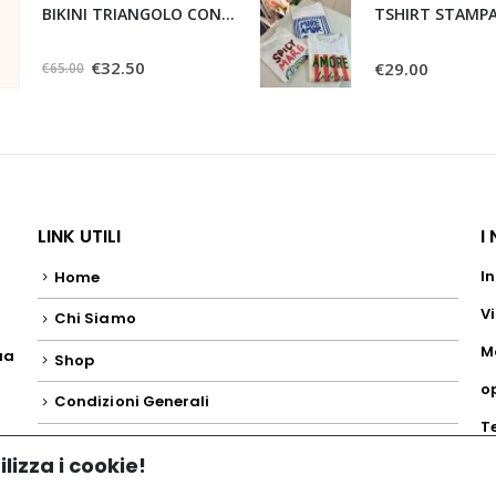
BIKINI TRIANGOLO CON SLIP FISSO MARRONE
TSHIRT STAMP
0
Su 5
0
Su 5
€
32.50
€
29.00
€
65.00
LINK UTILI
I
In
Home
Vi
Chi Siamo
M
ua
Shop
o
o
Condizioni Generali
T
lizza i cookie!
+