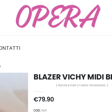
ONTATTI
U
BLAZER VICHY MIDI B
( Ancora non ci sono recensioni. )
0
Di 5
€
79.90
COD:
N/A