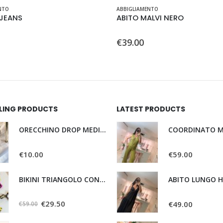
NTO
ABBIGLIAMENTO
JEANS
ABITO MALVI NERO
0
Su 5
€
39.00
LLING PRODUCTS
LATEST PRODUCTS
ORECCHINO DROP MEDIO BV
COORDINATO M
0
Su 5
0
Su 5
€
10.00
€
59.00
BIKINI TRIANGOLO CON SLIP REGOLABILE LEO
ABITO LUNGO 
0
Su 5
0
Su 5
€
29.50
€
49.00
€
59.00