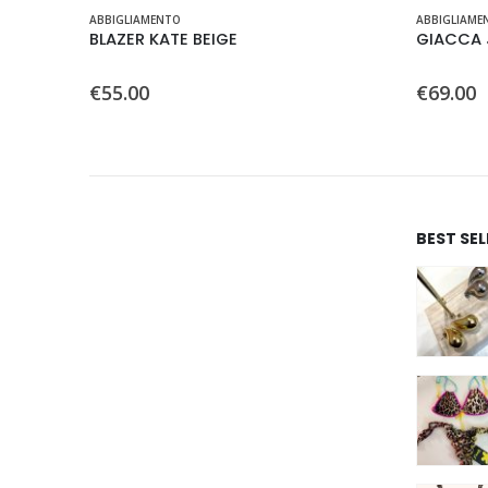
ABBIGLIAMENTO
ABBIGLIAME
BLAZER KATE BEIGE
GIACCA 
0
Su 5
0
Su 5
€
55.00
€
69.00
BEST SE