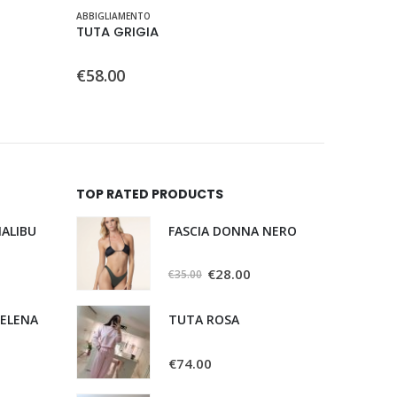
ABBIGLIAMENTO
ABBIGLIAM
TUTA GRIGIA
GIACCA
0
Su 5
0
Su 5
€
58.00
€
39.00
TOP RATED PRODUCTS
FASCIA DONNA NERO
ALIBU
0
Su 5
€
28.00
€
35.00
HELENA
TUTA ROSA
0
Su 5
€
74.00