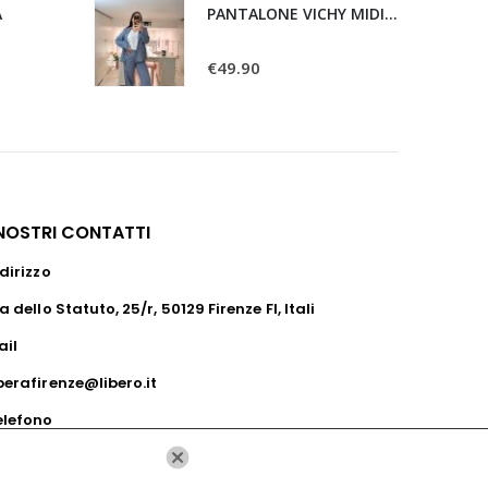
A
PANTALONE VICHY MIDI BLU
0
Su 5
€
49.90
 NOSTRI CONTATTI
dirizzo
a dello Statuto, 25/r, 50129 Firenze FI, Itali
ail
perafirenze@libero.it
elefono
39055285720